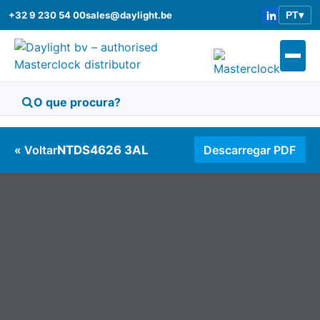
+32 9 230 54 00
sales@daylight.be
PT
▾
|
« Voltar
NTDS4626 3AL
Descarregar PDF