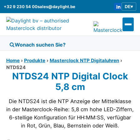
+32 9 230 54 00
sales@daylight.be
DE
▾
|
Home
›
Produkte
›
Masterclock NTP Digitaluhren
›
NTDS24
NTDS24 NTP Digital Clock
5,8 cm
Die NTDS24 ist die NTP Anzeige der Mittelklasse
in der Masterclock-Reihe: 5,8 cm hohe LED-Ziffern,
6-stellige Konfiguration für HH:MM:SS, verfügbar
in Rot, Grün, Blau, Bernstein oder Weiß.