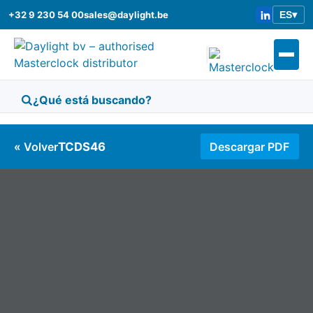
+32 9 230 54 00
sales@daylight.be
ES
▾
|
« Volver
TCDS46
Descargar PDF